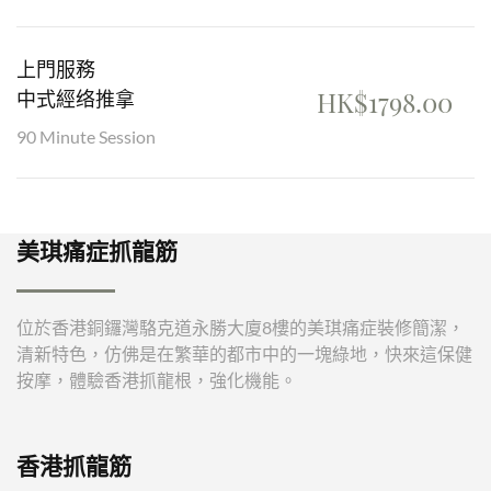
上門服務
HK$1798.00
中式經络推拿
90 Minute Session
美琪痛症抓龍筋
位於香港銅鑼灣駱克道永勝大廈8樓的美琪痛症裝修簡潔，
清新特色，仿佛是在繁華的都市中的一塊綠地，快來這保健
按摩，體驗香港抓龍根，強化機能。
香港抓龍筋