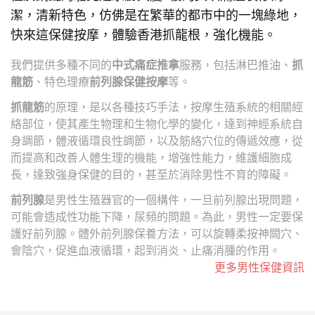
潔，清新特色，仿佛是在繁華的都市中的一塊綠地，
快來這保健按摩，體驗香港抓龍根，強化機能。
我們提供多種不同的
中式痛症推拿
服務，包括淋巴推油、
抓
龍筋
、特色理療
前列腺保健按摩
等。
抓龍筋
的原理，是以各種技巧手法，按摩生殖系統的相關經
絡部位，使其產生物理和生物化學的變化，達到神經系統自
身調節，體液循環良性調節，以及筋絡穴位的傳遞效應，從
而提高和改善人體生理的機能，增強性能力，維護細胞成
長，達致強身保健的目的，甚至於消除男性不育的障礙。
前列腺
是男性生殖器官的一個構件，一旦前列腺出現問題，
可能會造成性功能下降，尿頻的問題。為此，男性一定要保
護好前列腺。體外前列腺保養方法，可以旋轉柔按神闕穴、
會陰穴，促進血液循環，起到消炎、止痛消腫的作用。
更多男性保健資訊