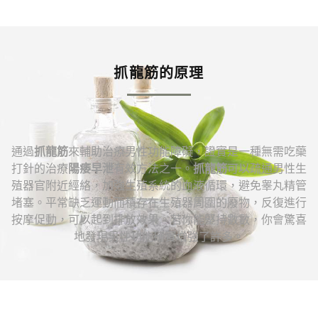
抓龍筋的原理
通過
抓龍筋
來輔助治療男性功能障礙，證實是一種無需吃虊
打針的治療
陽痿早泄
有效方法之一。
抓龍筋
可以疏通男性生
殖器官附近經絡，加強生殖系統的血液循環，避免睾丸精管
堵塞。平常缺乏運動而積存在生殖器周圍的廢物，反復進行
按摩促動，可以起到排放效果。若你能堅持數數，你會驚喜
地發現男性功能確實增強了許多。