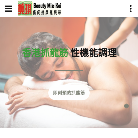
香港抓龍筋
性機能調理
即刻預約抓龍筋